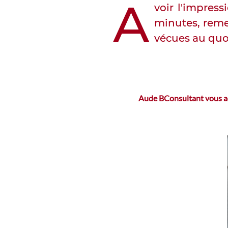
A
voir l'impres
minutes, reme
vécues au quot
Aude BConsultant vous acc